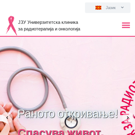
Јазик
ЈЗУ Универзитетска клиника
за радиотерапија и онкологија
Раното откривање!
Спасува живот.