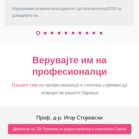
Изразуваме искрена благодарност до Macedonia2025 за
донацијата на...
Верувајте им на
професионалци
Нашиот тим
на професионалци е секогаш спремен да
оговори на вашите барања
Проф. д-р. Игор Стојковски
Директор на ЈЗУ Клиника за радиотерапија и онкологија Скопје