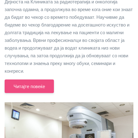
Дејноста на Клиниката за радиотерапија и онкологија
започна одамна, а продолжува во време кога оние кои знаат
да бидат во чекор со времето победуваат. Научивме да
бидеме во чекор благодарение на досегашното искуство и
долгата традиција на лекување на пациенти со малигни
заболувања. Врвни професионалци во својата област ја
водеа и продолжуваат да ја водат клиниката низ нови
случувања, па затоа продолжија да ја обновуваат со нови
технологии и знаења преку многу обуки, семинари и
конгреси.
Читајте повеќе