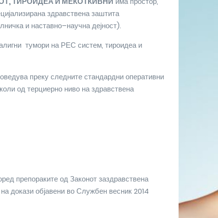
ОТ, ТИРОИДЕА И МЕКОТКИВНИ
има простор,
ецијализирана здравствена заштита
лничка и наставно–научна дејност).
алигни тумори на РЕС систем, тироидеа и
проведува преку следните стандардни оперативни
коли од терциерно ниво на здравствена
оред препораките од Законот заздравствена
 на докази објавени во Службен весник 2014