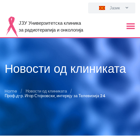
Јазик
ЈЗУ Универзитетска клиника
за радиотерапија и онкологија
Новости од клиниката
Home
Новости од клиниката
/
/
Проф.д-р. Игор Стојковски, интервју за Телевизија 24