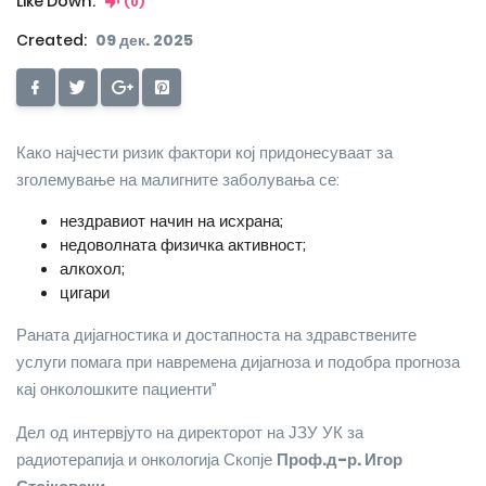
Like Down:
(0)
Created:
09 дек. 2025
Како најчести ризик фактори кој придонесуваат за
зголемување на малигните заболувања се:
нездравиот начин на исхрана;
недоволната физичка активност;
алкохол;
цигари
Раната дијагностика и достапноста на здравствените
услуги помага при навремена дијагноза и подобра прогноза
кај онколошките пациенти”
Дел од интервјуто на директорот на ЈЗУ УК за
радиотерапија и онкологија Скопје
Проф.д-р. Игор