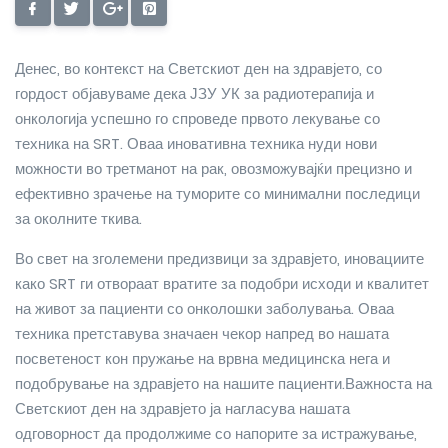
Денес, во контекст на Светскиот ден на здравјето, со
гордост објавуваме дека ЈЗУ УК за радиотерапија и
онкологија успешно го спроведе првото лекување со
техника на SRT. Оваа иновативна техника нуди нови
можности во третманот на рак, овозможувајќи прецизно и
ефективно зрачење на туморите со минимални последици
за околните ткива.
Во свет на зголемени предизвици за здравјето, иновациите
како SRT ги отвораат вратите за подобри исходи и квалитет
на живот за пациенти со онколошки заболувања. Оваа
техника претставува значаен чекор напред во нашата
посветеност кон пружање на врвна медицинска нега и
подобрување на здравјето на нашите пациенти.Важноста на
Светскиот ден на здравјето ја нагласува нашата
одговорност да продолжиме со напорите за истражување,