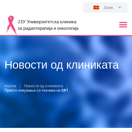
Јазик
ЈЗУ Универзитетска клиника
за радиотерапија и онкологија
Новости од клиниката
Home
Новости од клиниката
/
/
Првото лекување со техника на SRT.